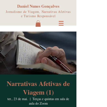
Daniel Nunes Gonçalves
Jornalismo de Viagem, Narrativas Afetivas
e Turismo Responsável
Narrativas Afetivas de
Viagem (1)
ter., 23 de mai.
  |  
Terças e quintas em sala de
aula do Zoom