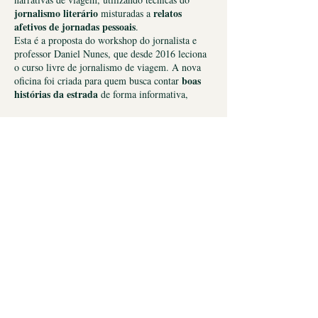
jornalismo literário
relatos
misturadas a
afetivos de jornadas pessoais
.
Esta é a proposta do workshop do jornalista e
professor Daniel Nunes, que desde 2016 leciona
o curso livre de jornalismo de viagem. A nova
boas
oficina foi criada para quem busca contar
histórias da estrada
de forma informativa,
sensível e inspiradora.
Cada aluno tem como trabalho de conclusão, ao
final de 6 encontros, a realização de ao menos
experiência marcante de
um texto que resuma a
Política da Loja
uma viagem transformadora
. A partir da
utilização de técnicas de jornalismo literário e de
investigação sensorial de objetos e outros
Política de Cancelamento
memória afetiva
elementos que guardam
, vamos
ler, escrever e trocar relatos que toquem e
inspirem a nós mesmos e a outros viajantes.
Política de Reembolso e Troca
QUANDO:
9, 11, 16, 18, 23 e 25 de maio de 2023
INVESTIMENTO: R$449 para os 6 encontros
© 2022 SAME SAME -
COMUNIC
Carga horária total de 12 horas