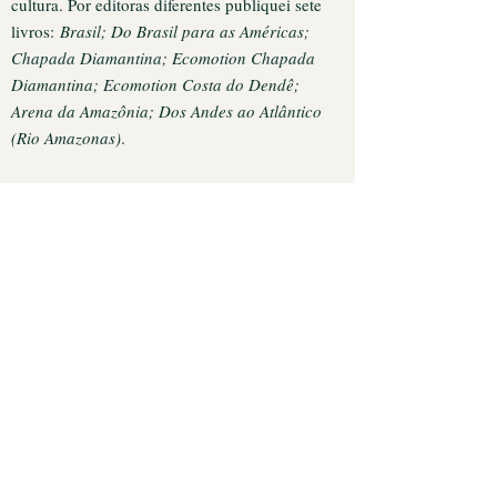
cultura. Por editoras diferentes publiquei sete
livros:
Brasil; Do Brasil para as Américas;
Chapada Diamantina; Ecomotion Chapada
Diamantina; Ecomotion Costa do Dendê;
Arena da Amazônia; Dos Andes ao Atlântico
(Rio Amazonas)
.
Outros três, mais recentes, foram pela minha
editora independente, Same Same But Different,
voltada para temas de diversidade cultural:
Legado Olímpico
(2016),
Paisagens
Gastronômicas – São Paulo
(finalista do Prêmio
Jabuti em 2020) e
Amanhece! Patrimônio,
Memória e História do Fandango Caiçara de
Cananeia
(2022).
Fui ainda autor jornalista convidado com um
artigo no livro
Overtourism: excesses,
discontents and measures in travel and tourism
,