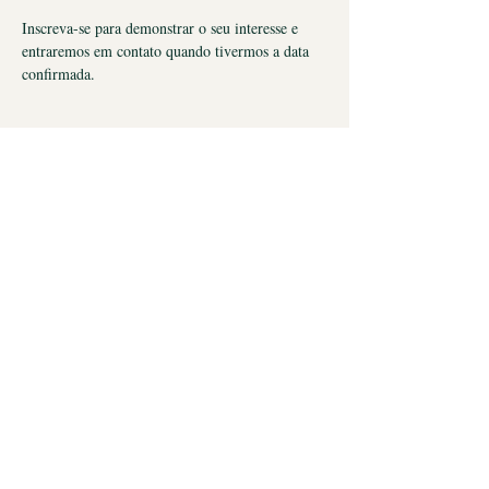
Inscreva-se para demonstrar o seu interesse e 
entraremos em contato quando tivermos a data 
confirmada.
Política da Loja
Política de Cancelamento
Política de Reembolso e Troca
© 2022 SAME SAME -
COMUNIC
CNPJ
04.394.996
/0001-18
Rua Tagipuru, 185 -
​São Paulo/SP
Brasil - CEP.
01156-000
info@danielnunes.co